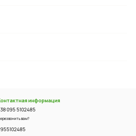
Контактная информация
+38 095 5102485
ерезвонить вам?
0955102485