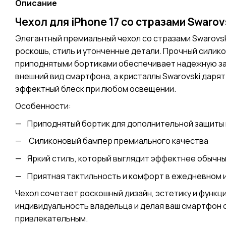
Описание
Чехол для iPhone 17 со стразами Swarov
Элегантный премиальный чехол со стразами Swarovski
роскошь, стиль и утонченные детали. Прочный силик
приподнятыми бортиками обеспечивает надежную за
внешний вид смартфона, а кристаллы Swarovski даря
эффектный блеск при любом освещении.
Особенности:
Приподнятый бортик для дополнительной защиты
Силиконовый бампер премиального качества
Яркий стиль, который выглядит эффектнее обычны
Приятная тактильность и комфорт в ежедневном 
Чехол сочетает роскошный дизайн, эстетику и функц
индивидуальность владельца и делая ваш смартфон
привлекательным.