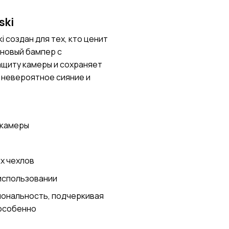
ski
 создан для тех, кто ценит
оновый бампер с
щиту камеры и сохраняет
т невероятное сияние и
 камеры
х чехлов
использовании
иональность, подчеркивая
 особенно