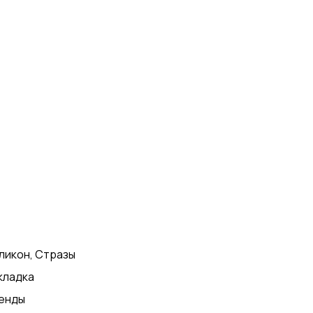
ликон, Стразы
кладка
енды