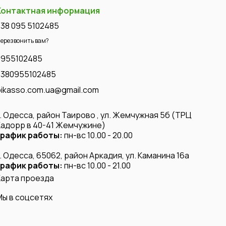
Контактная информация
+38 095 5102485
ерезвонить вам?
0955102485
+380955102485
pikasso.com.ua@gmail.com
г. Одесса, район Таирово , ул. Жемчужная 5б (ТРЦ
Кадорр в 40-41 Жемчужине)
график работы:
пн-вс 10.00 - 20.00
г. Одесса, 65062, район Аркадия, ул. Каманина 16а
график работы:
пн-вс 10.00 - 21.00
Карта проезда
Мы в соцсетях