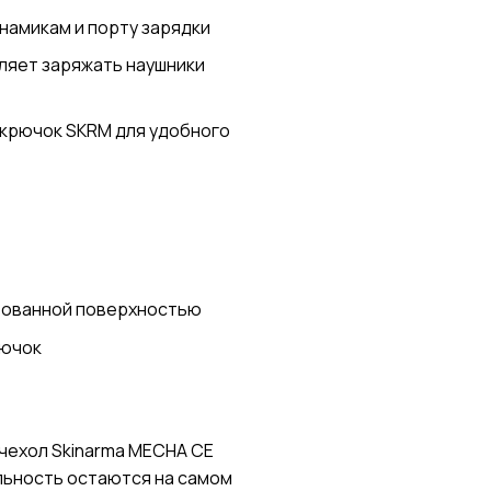
намикам и порту зарядки
ляет заряжать наушники
 крючок SKRM для удобного
ированной поверхностью
рючок
чехол Skinarma MECHA CE
альность остаются на самом