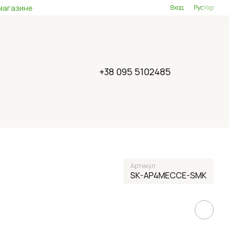
магазине
Вход
Рус
Укр
+38 095 5102485
Артикул
SK-AP4MECCE-SMK