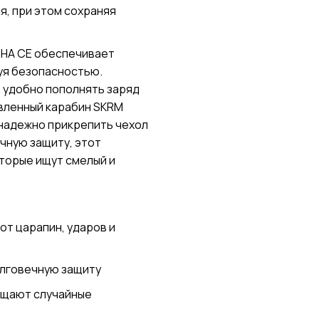
я, при этом сохраняя
CHA CE обеспечивает
вуя безопасностью.
 удобно пополнять заряд
овленный карабин SKRM
надежно прикрепить чехол
ичную защиту, этот
торые ищут смелый и
от царапин, ударов и
олговечную защиту
ащают случайные