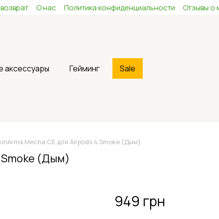
 возврат
О нас
Политика конфиденциальности
Отзывы о 
е аксессуары
Гейминг
Sale
kinArma Mecha CE для Airpods 4 Smoke (Дым)
4 Smoke (Дым)
949 грн