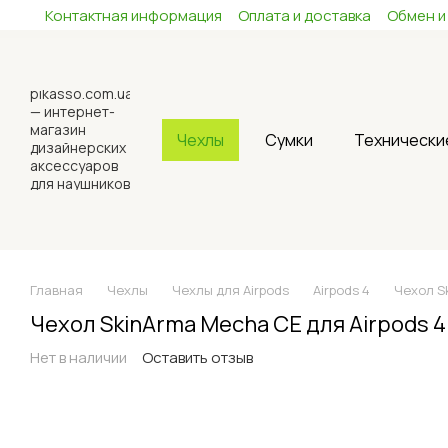
Контактная информация
Оплата и доставка
Обмен и
Перейти к основному контенту
Чехлы
Сумки
Технически
Главная
Чехлы
Чехлы для Airpods
Airpods 4
Чехол S
Чехол SkinArma Mecha CE для Airpods 
Нет в наличии
Оставить отзыв