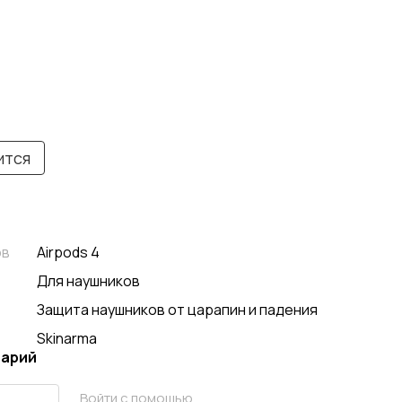
ится
ов
Airpods 4
Для наушников
Защита наушников от царапин и падения
Skinarma
тарий
Войти с помощью