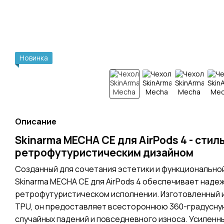
Новинка
Описание
Skinarma MECHA CE для AirPods 4 - стил
ретрофутуристическим дизайном
Созданный для сочетания эстетики и функционально
Skinarma MECHA CE для AirPods 4 обеспечивает наде
ретрофутуристическом исполнении. Изготовленный 
TPU, он предоставляет всестороннюю 360-градусную
случайных падений и повседневного износа. Усиленн