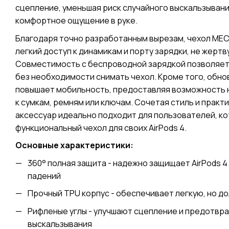
сцепление, уменьшая риск случайного выскальзывани
комфортное ощущение в руке.
Благодаря точно разработанным вырезам, чехол ME
легкий доступ к динамикам и порту зарядки, не жерт
Совместимость с беспроводной зарядкой позволяет
без необходимости снимать чехол. Кроме того, обн
повышает мобильность, предоставляя возможность 
к сумкам, ремням или ключам. Сочетая стиль и практ
аксессуар идеально подходит для пользователей, ко
функциональный чехол для своих AirPods 4.
Основные характеристики:
360° полная защита - надежно защищает AirPods 4 
падений
Прочный TPU корпус - обеспечивает легкую, но д
Рифленые углы - улучшают сцепление и предотвр
выскальзывания