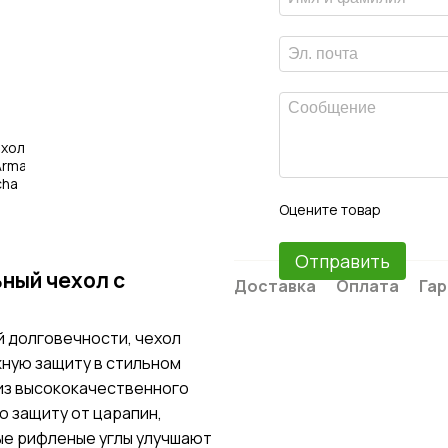
Оцените товар
Отправить
ьный чехол с
Доставка
Оплата
Гар
й долговечности, чехол
жную защиту в стильном
из высококачественного
 защиту от царапин,
ые рифленые углы улучшают