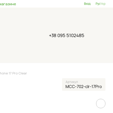
магазине
Вход
Рус
Укр
+38 095 5102485
one 17 Pro Clear
Артикул
MCC-702-clr-17Pro