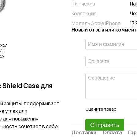
Тип чехла
На
Коллекция
Че
Модель Apple iPhone
17 
Новый отзыв или коммен
 Shield Case для
ой защиты, поддерживает
Оцените товар
а углах для
е для повышения
Отправить
ачность сочетает в себе
Доставка
Оплата
Гар