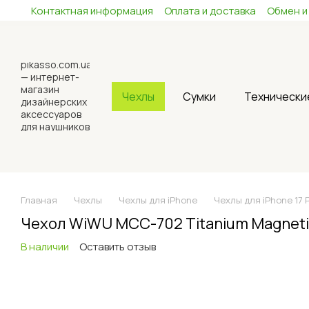
Контактная информация
Оплата и доставка
Обмен и
Перейти к основному контенту
Чехлы
Сумки
Технически
Главная
Чехлы
Чехлы для iPhone
Чехлы для iPhone 17 
Чехол WiWU MCC-702 Titanium Magnetic 
В наличии
Оставить отзыв