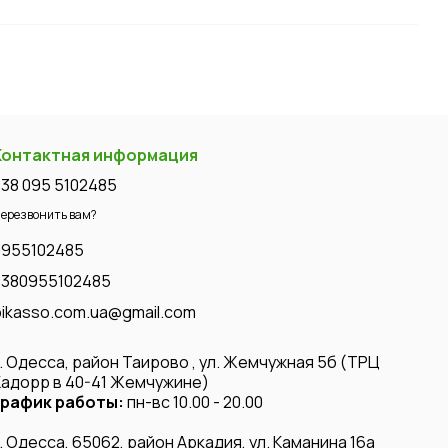
Контактная информация
+38 095 5102485
ерезвонить вам?
0955102485
+380955102485
pikasso.com.ua@gmail.com
г. Одесса, район Таирово , ул. Жемчужная 5б (ТРЦ
Кадорр в 40-41 Жемчужине)
график работы:
пн-вс 10.00 - 20.00
г. Одесса, 65062, район Аркадия, ул. Каманина 16а