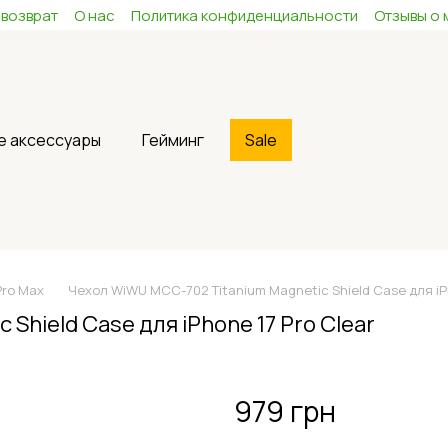
 возврат
О нас
Политика конфиденциальности
Отзывы о 
е аксессуары
Гейминг
Sale
Pro Max
Чехол WiWU MCC-702 Titanium Magnetic Shield Case для iPh
Shield Case для iPhone 17 Pro Clear
979 грн