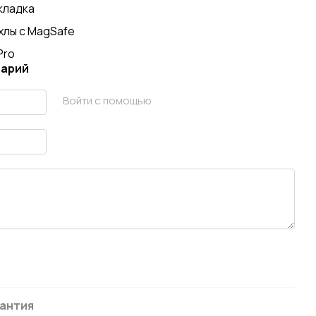
кладка
хлы с MagSafe
Pro
тарий
Войти с помощью
антия