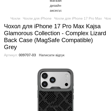
Чохли
Чохли для iPhone
Чохли для iPhone 17 Pro Max
Чох
Чохол для iPhone 17 Pro Max Kajsa
Glamorous Collection - Complex Lizard
Back Case (MagSafe Compatible)
Grey
Артикул:
009707-03
Написати відгук