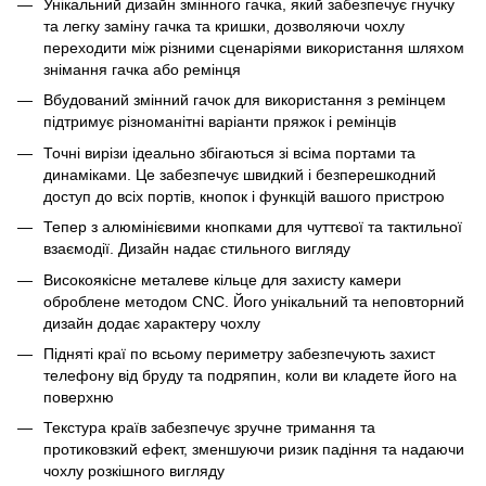
Унікальний дизайн змінного гачка, який забезпечує гнучку
та легку заміну гачка та кришки, дозволяючи чохлу
переходити між різними сценаріями використання шляхом
знімання гачка або ремінця
Вбудований змінний гачок для використання з ремінцем
підтримує різноманітні варіанти пряжок і ремінців
Точні вирізи ідеально збігаються зі всіма портами та
динаміками. Це забезпечує швидкий і безперешкодний
доступ до всіх портів, кнопок і функцій вашого пристрою
Тепер з алюмінієвими кнопками для чуттєвої та тактильної
взаємодії. Дизайн надає стильного вигляду
Високоякісне металеве кільце для захисту камери
оброблене методом CNC. Його унікальний та неповторний
дизайн додає характеру чохлу
Підняті краї по всьому периметру забезпечують захист
телефону від бруду та подряпин, коли ви кладете його на
поверхню
Текстура країв забезпечує зручне тримання та
протиковзкий ефект, зменшуючи ризик падіння та надаючи
чохлу розкішного вигляду