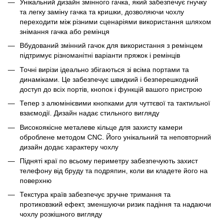
Унікальний дизайн змінного гачка, який забезпечує гнучку
та легку заміну гачка та кришки, дозволяючи чохлу
переходити між різними сценаріями використання шляхом
знімання гачка або ремінця
Вбудований змінний гачок для використання з ремінцем
підтримує різноманітні варіанти пряжок і ремінців
Точні вирізи ідеально збігаються зі всіма портами та
динаміками. Це забезпечує швидкий і безперешкодний
доступ до всіх портів, кнопок і функцій вашого пристрою
Тепер з алюмінієвими кнопками для чуттєвої та тактильної
взаємодії. Дизайн надає стильного вигляду
Високоякісне металеве кільце для захисту камери
оброблене методом CNC. Його унікальний та неповторний
дизайн додає характеру чохлу
Підняті краї по всьому периметру забезпечують захист
телефону від бруду та подряпин, коли ви кладете його на
поверхню
Текстура країв забезпечує зручне тримання та
протиковзкий ефект, зменшуючи ризик падіння та надаючи
чохлу розкішного вигляду