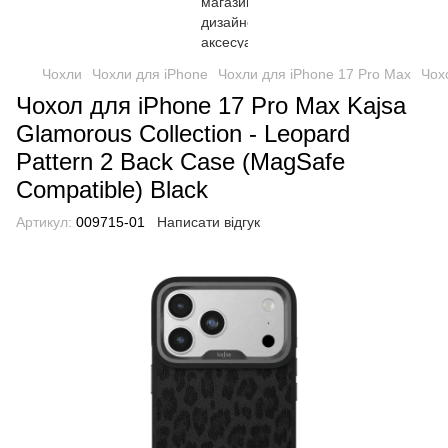
Чохли
Чохли для iPhone
Чохли для iPhone 17 Pro Max
Чох
Чохол для iPhone 17 Pro Max Kajsa
Glamorous Collection - Leopard
Pattern 2 Back Case (MagSafe
Compatible) Black
Артикул:
009715-01
Написати відгук