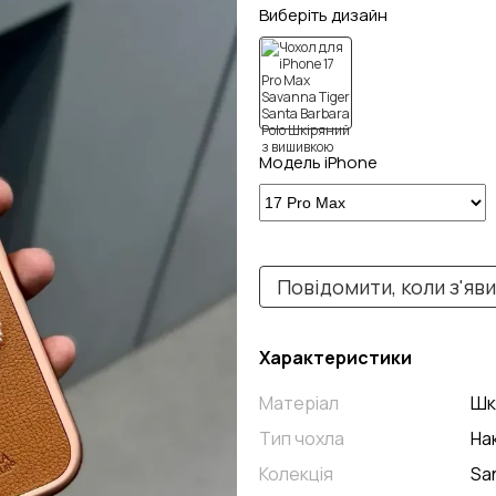
Виберіть дизайн
Модель iPhone
Повідомити, коли з'яв
Характеристики
Матеріал
Шк
Тип чохла
На
Колекція
Sa