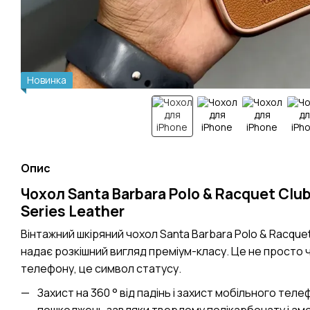
Новинка
Опис
Чохол Santa Barbara Polo & Racquet Clu
Series Leather
Вінтажний шкіряний чохол Santa Barbara Polo & Racqu
надає розкішний вигляд преміум-класу. Це не просто 
телефону, це символ статусу.
Захист на 360 ° від падінь і захист мобільного теле
пошкоджень завдяки твердому полікарбонату і ам