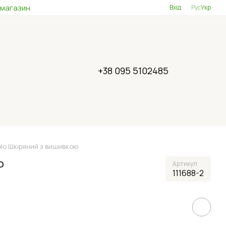
 магазин
Вхід
Рус
Укр
+38 095 5102485
Polo Шкіряний з вишивкою
ю
Артикул
111688-2