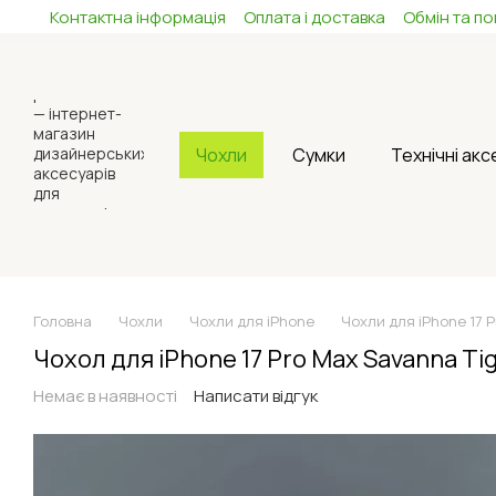
Контактна інформація
Оплата і доставка
Обмін та п
Перейти до основного контенту
Чохли
Сумки
Технічні ак
Головна
Чохли
Чохли для iPhone
Чохли для iPhone 17 
Чохол для iPhone 17 Pro Max Savanna Ti
Немає в наявності
Написати відгук