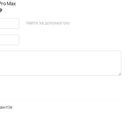
 Pro Max
р
Увійти за допомогою
антія