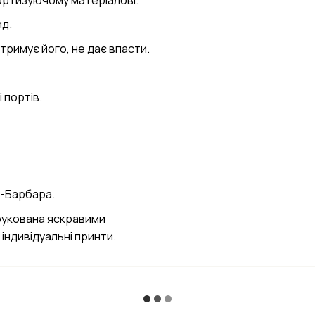
д.
тримує його, не дає впасти.
 портів.
а-Барбара.
друкована яскравими
 індивідуальні принти.