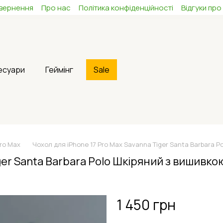
овернення
Про нас
Політика конфіденційності
Відгуки про
сесуари
Геймінг
Sale
Pro Max
Чохол для iPhone 17 Pro Max Savanna Tiger Santa Barbara 
ger Santa Barbara Polo Шкіряний з вишивко
1 450 грн