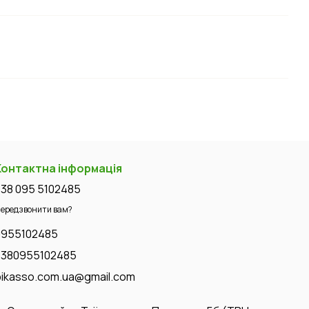
Контактна інформація
+38 095 5102485
ередзвонити вам?
0955102485
+380955102485
pikasso.com.ua@gmail.com