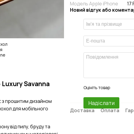
Модель Apple iPhone
17
Новий відгук або комента
b Luxury Savanna
Оцініть товар
et з прошитим дизайном
Надіслати
чохол для мобільного
Доставка
Оплата
Гар
фону від пилу, бруду та
ортизуючому матеріалові.