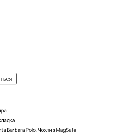
иться
іра
кладка
nta Barbara Polo, Чохли з MagSafe