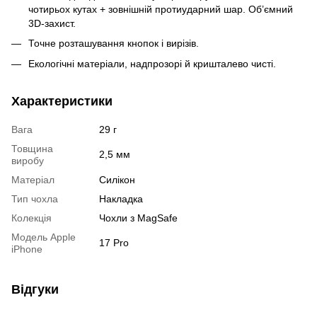
чотирьох кутах + зовнішній протиударний шар. Об’ємний
3D-захист.
Точне розташування кнопок і вирізів.
Екологічні матеріали, надпрозорі й кришталево чисті.
Характеристики
Вага
29 г
Товщина
2,5 мм
виробу
Матеріал
Силікон
Тип чохла
Накладка
Колекція
Чохли з MagSafe
Модель Apple
17 Pro
iPhone
Відгуки