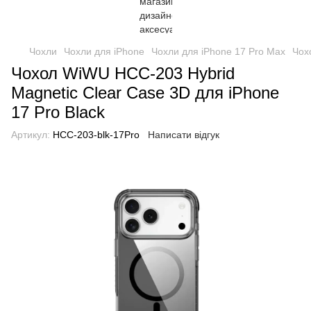
Чохли
Чохли для iPhone
Чохли для iPhone 17 Pro Max
Чох
Чохол WiWU HCC-203 Hybrid
Magnetic Clear Case 3D для iPhone
17 Pro Black
Артикул:
HCC-203-blk-17Pro
Написати відгук