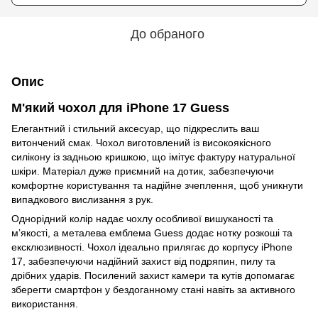
До обраного
Опис
М'який чохол для iPhone 17 Guess
Елегантний і стильний аксесуар, що підкреслить ваш
витончений смак. Чохол виготовлений із високоякісного
силікону із задньою кришкою, що імітує фактуру натуральної
шкіри. Матеріал дуже приємний на дотик, забезпечуючи
комфортне користування та надійне зчеплення, щоб уникнути
випадкового вислизання з рук.
Однорідний колір надає чохлу особливої вишуканості та
м’якості, а металева емблема Guess додає нотку розкоші та
ексклюзивності. Чохол ідеально прилягає до корпусу iPhone
17, забезпечуючи надійний захист від подряпин, пилу та
дрібних ударів. Посилений захист камери та кутів допомагає
зберегти смартфон у бездоганному стані навіть за активного
використання.