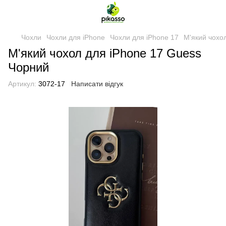
Чохли
Чохли для iPhone
Чохли для iPhone 17
М'який чохо
М'який чохол для iPhone 17 Guess
Чорний
Артикул:
3072-17
Написати відгук