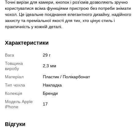
Точні вирізи для камери, кнопок і роз’ємів дозволяють зручно
користуватися всіма функціями пристрою без потреби знімати
чохол. Це ідеальне поєднання елегантного дизайну, надійного
захисту та преміальної якості для тих, хто цінує стиль і
практичність у кожній деталі.
Характеристики
Вага
29 г
Товщина
2,3 мм
виробу
Матеріал
Пластик / Полікарбонат
Тип чохла
Накладка
Колекція
Бренди
Модель Apple
17
iPhone
Відгуки