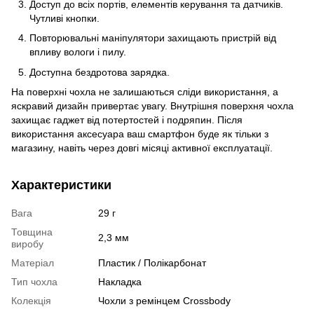
Доступ до всіх портів, елементів керування та датчиків.
Чутливі кнопки.
Повторювальні маніпулятори захищають пристрій від
впливу вологи і пилу.
Доступна бездротова зарядка.
На поверхні чохла не залишаються сліди використання, а
яскравий дизайн привертає увагу. Внутрішня поверхня чохла
захищає гаджет від потертостей і подряпин. Після
використання аксесуара ваш смартфон буде як тільки з
магазину, навіть через довгі місяці активної експлуатації.
Характеристики
Вага
29 г
Товщина
2,3 мм
виробу
Матеріал
Пластик / Полікарбонат
Тип чохла
Накладка
Колекція
Чохли з ремінцем Crossbody