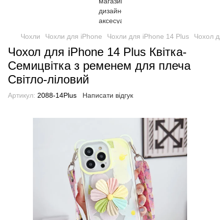
Чохли
Чохли для iPhone
Чохли для iPhone 14 Plus
Чохол д
Чохол для iPhone 14 Plus Квітка-
Семицвітка з ременем для плеча
Світло-ліловий
Артикул:
2088-14Plus
Написати відгук