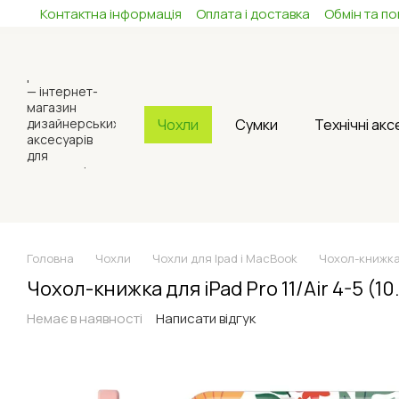
Контактна інформація
Оплата і доставка
Обмін та п
Перейти до основного контенту
Чохли
Сумки
Технічні ак
Головна
Чохли
Чохли для Ipad і MacBook
Чохол-книжка 
Чохол-книжка для iPad Pro 11/Air 4-5 (1
Немає в наявності
Написати відгук