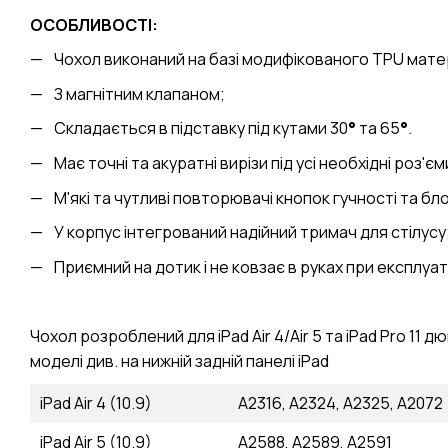
ОСОБЛИВОСТІ:
Чохол виконаний на базі модифікованого TPU мате
З магнітним клапаном;
Складається в підставку під кутами 30
°
та 65
°
.
Має точні та акуратні вирізи під усі необхідні роз'єм
М'які та чутливі повторювачі кнопок гучності та бл
У корпус інтегрований надійний тримач для стілусу
Приємний на дотик і не ковзає в руках при експлуат
Чохол розроблений для iPad Air 4/Air 5 та iPad Pro 11 д
моделі див. на нижній задній панелі iPad
iPad Air 4 (10.9)
А2316, А2324, А2325, А2072
iPad Air 5 (10.9)
А2588, А2589, А2591