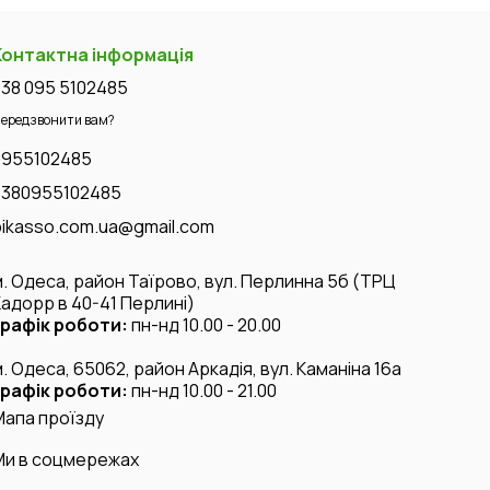
Контактна інформація
+38 095 5102485
ередзвонити вам?
0955102485
+380955102485
pikasso.com.ua@gmail.com
м. Одеса, район Таїрово, вул. Перлинна 5б (ТРЦ
Кадорр в 40-41 Перлині)
графік роботи:
пн-нд 10.00 - 20.00
м. Одеса, 65062, район Аркадія, вул. Каманіна 16а
графік роботи:
пн-нд 10.00 - 21.00
Мапа проїзду
Ми в соцмережах