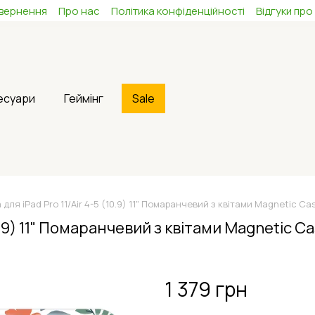
овернення
Про нас
Політика конфіденційності
Відгуки про
сесуари
Геймінг
Sale
для iPad Pro 11/Air 4-5 (10.9) 11" Помаранчевий з квітами Magnetic Ca
0.9) 11" Помаранчевий з квітами Magnetic C
1 379 грн