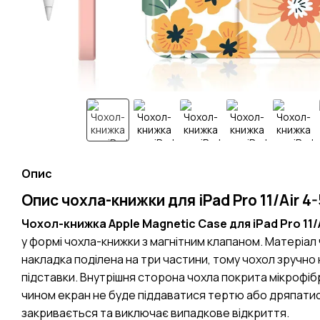
Опис
Опис чохла-книжки для iPad Pro 11/Air 4-5
Чохол-книжка Apple Magnetic Case для iPad Pro 11/Air
у формі чохла-книжки з магнітним клапаном. Матеріал
накладка поділена на три частини, тому чохол зручн
підставки. Внутрішня сторона чохла покрита мікрофі
чином екран не буде піддаватися тертю або дряпатис
закривається та виключає випадкове відкриття.