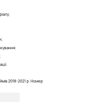
ріалу;
и;
окування;
;
ації.
юймів 2018-2021 р. Номер