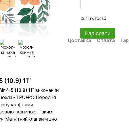
Оцініть товар
Надіслати
Доставка
Оплата
Гар
 (10.9) 11"
 4-5 (10.9) 11"
виконаний
 чохла - TPU+PC. Передня
о набуває форми
бровою тканиною. Таким
я. Магнітний клапан міцно