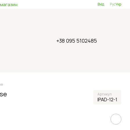
 магазин
Вхід
Рус
Укр
+38 095 5102485
se
ase
Артикул
IPAD-12-1