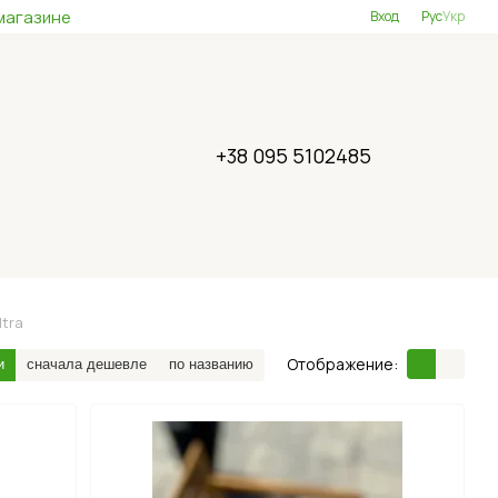
магазине
Вход
Рус
Укр
+38 095 5102485
ltra
Отображение:
и
сначала дешевле
по названию