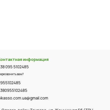
Контактная информация
+38 095 5102485
ерезвонить вам?
0955102485
+380955102485
pikasso.com.ua@gmail.com