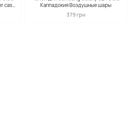
er case
Каппадокия Воздушные шары
379 грн