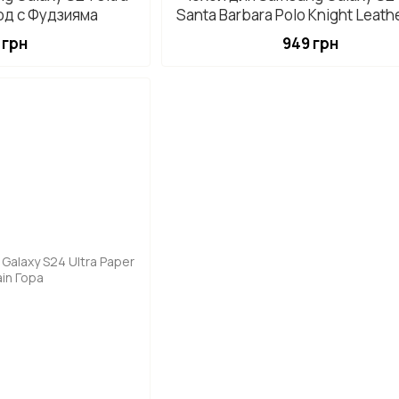
од с Фудзияма
Santa Barbara Polo Knight Leath
Черный
 грн
949 грн