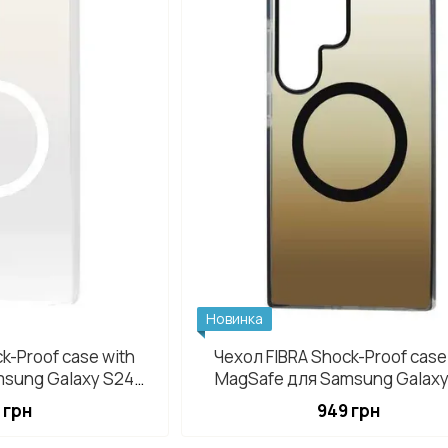
Новинка
k-Proof case with
Чехол FIBRA Shock-Proof case
msung Galaxy S24
MagSafe для Samsung Galaxy
 White
Ultra Clay
 грн
949 грн