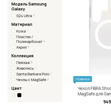
Модель Samsung
Galaxy
S24 Ultra
4
Материал
Кожа
1
Пластик /
Поликарбонат
4
Акрил
2
Коллекция
Пейзаж
3
Живопись
1
Santa Barbara Polo
1
Новинка
Чехлы с MagSafe
2
Цвет
Чехол FIBRA Shoc
MagSafe для Sa
Ultra
949