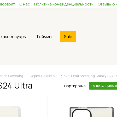
 возврат
О нас
Политика конфиденциальности
Отзывы о 
е аксессуары
Гейминг
Sale
онов Samsung
Серия Galaxy S
Чехлы для Samsung Galaxy S24 U
24 Ultra
Сортировка:
по популярност