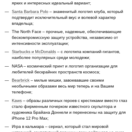
ярких и интересных идеальный вариант;
Santa Barbara Polo
– знаменитый логотип клуба, который
подтвердит исключительный вкус и волевой характер
владельца;
The North Face – прочные, надежные, обеспечивающие
бескомпромиссную защиту устройства, независимо от
интенсивности эксплуатации;
Starbucks и McDonalds
– с логотипа компаний-гигантов,
наиболее популярных среди молодежи;
NASA – космический принт и логотип организации для
любителей бескрайних пространств космоса;
Bearbrick
– милые мишки, завоевавшие своими
необычными образами весь мир теперь и на Вашем
телефоне;
Kaws
– образы различных героев с крестиками вместо глаз
стало фирменным почерком известного скульптора и
художника Брайана Доннели и перенесены на защиту для
iPhone 12 Pro Max;
Игра в кальмара – сериал, который стал мировой