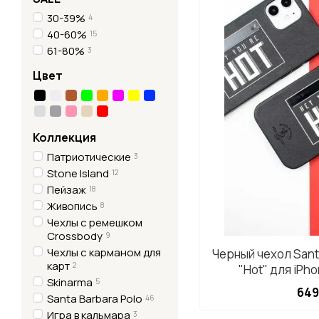
30-39%
4
40-60%
15
61-80%
3
Цвет
Коллекция
Патриотические
3
Stone Island
12
Пейзаж
18
Живопись
8
Чехлы с ремешком
Crossbody
9
Чехлы с карманом для
Черный чехол Sant
карт
2
"Hot" для iPho
Skinarma
5
термометр
649
Santa Barbara Polo
46
Игра в кальмара
3