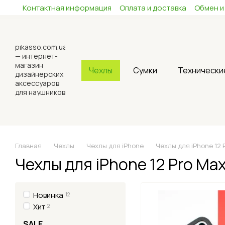
Контактная информация
Оплата и доставка
Обмен и
Перейти к основному контенту
Чехлы
Сумки
Технически
Главная
Чехлы
Чехлы для iPhone
Чехлы для iPhone 12 
Чехлы для iPhone 12 Pro Ma
Новинка
12
Хит
2
SALE