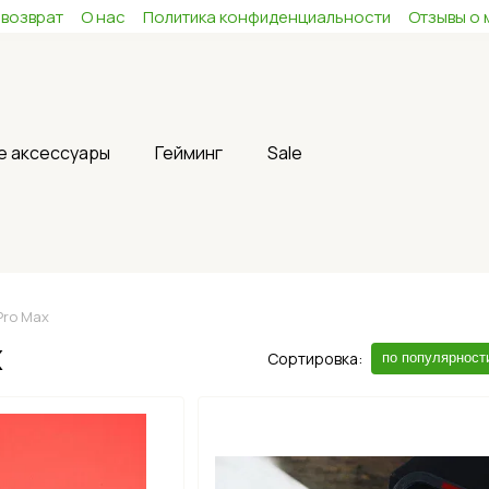
 возврат
О нас
Политика конфиденциальности
Отзывы о 
е аксессуары
Гейминг
Sale
Pro Max
x
Сортировка:
по популярност