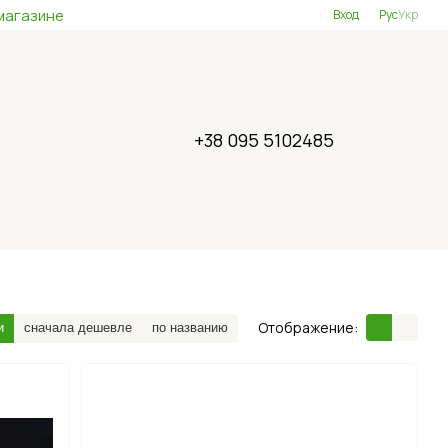
магазине
Вход
Рус
Укр
+38 095 5102485
Отображение:
и
сначала дешевле
по названию