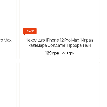
−54%
ro Max
Чехол для iPhone 12 Pro Max "Игра в
кальмара Солдаты" Прозрачный
129 грн
279 грн