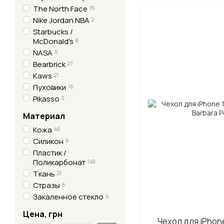
The North Face
15
Nike Jordan NBA
2
Starbucks /
McDonald's
8
NASA
5
Bearbrick
27
Kaws
21
Пуховики
16
Pikasso
2
Материал
Кожа
46
Силикон
6
Пластик /
Поликарбонат
148
Ткань
21
Стразы
6
Закаленное стекло
4
Цена, грн
Чехол для iPhone