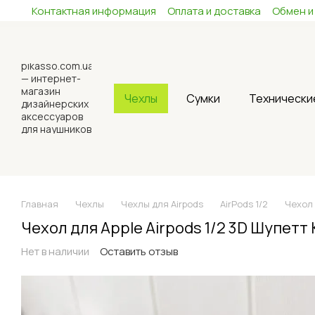
Контактная информация
Оплата и доставка
Обмен и
Перейти к основному контенту
Чехлы
Сумки
Технически
Главная
Чехлы
Чехлы для Airpods
AirPods 1/2
Чехол 
Чехол для Apple Airpods 1/2 3D Шупет
Нет в наличии
Оставить отзыв