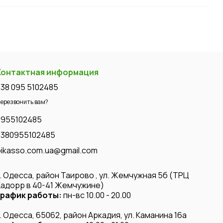
Контактная информация
+38 095 5102485
ерезвонить вам?
0955102485
+380955102485
pikasso.com.ua@gmail.com
г. Одесса, район Таирово , ул. Жемчужная 5б (ТРЦ
Кадорр в 40-41 Жемчужине)
график работы:
пн-вс 10.00 - 20.00
г. Одесса, 65062, район Аркадия, ул. Каманина 16а