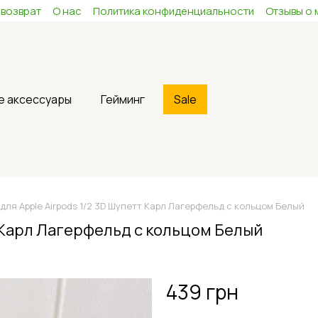
 возврат
О нас
Политика конфиденциальности
Отзывы о 
е аксессуары
Гейминг
Sale
для Apple Airpods 1/2 3D Шупетт Карл Лагерфельд с кольцом Белый
т Карл Лагерфельд с кольцом Белый
439 грн