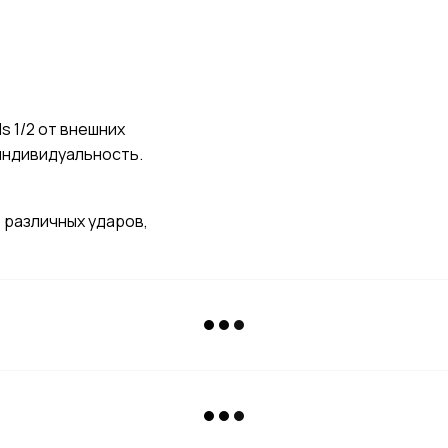
s 1/2 от внешних
 индивидуальность.
 различных ударов,