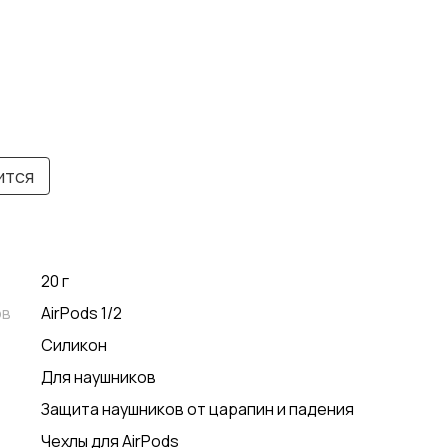
ится
20 г
ов
AirPods 1/2
Силикон
Для наушников
Защита наушников от царапин и падения
Чехлы для AirPods