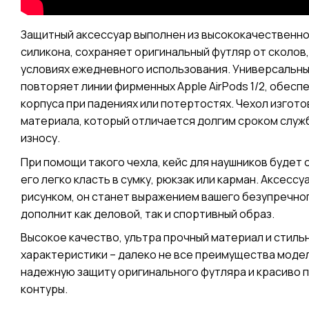
Защитный аксессуар выполнен из высококачественно
силикона, сохраняет оригинальный футляр от сколов,
условиях ежедневного использования. Универсальны
повторяет линии фирменных Apple AirPods 1/2, обес
корпуса при падениях или потертостях. Чехол изгото
материала, который отличается долгим сроком служ
износу.
При помощи такого чехла, кейс для наушников будет 
его легко класть в сумку, рюкзак или карман. Аксесс
рисунком, он станет выражением вашего безупречног
дополнит как деловой, так и спортивный образ.
Высокое качество, ультра прочный материал и стиль
характеристики – далеко не все преимущества моде
надежную защиту оригинального футляра и красиво п
контуры.