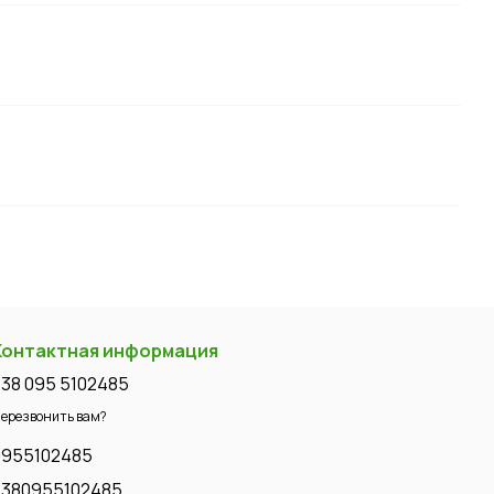
Контактная информация
+38 095 5102485
ерезвонить вам?
0955102485
+380955102485