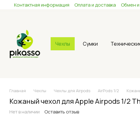
Контактная информация
Оплата и доставка
Обмен и
Перейти к основному контенту
Чехлы
Сумки
Технически
Главная
Чехлы
Чехлы для Airpods
AirPods 1/2
Кожаны
Кожаный чехол для Apple Airpods 1/2 T
Нет в наличии
Оставить отзыв