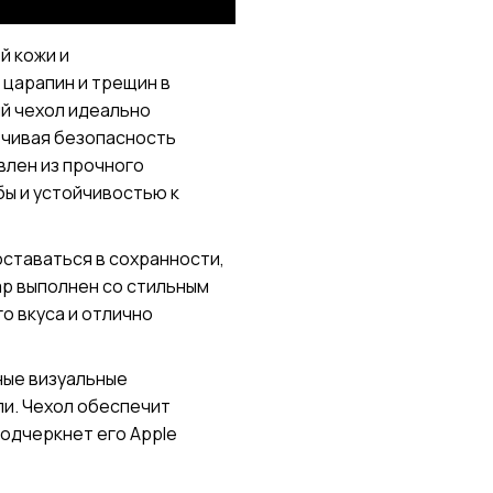
й кожи и
 царапин и трещин в
й чехол идеально
печивая безопасность
влен из прочного
бы и устойчивостью к
оставаться в сохранности,
уар выполнен со стильным
о вкуса и отлично
ные визуальные
ли. Чехол обеспечит
одчеркнет его Apple