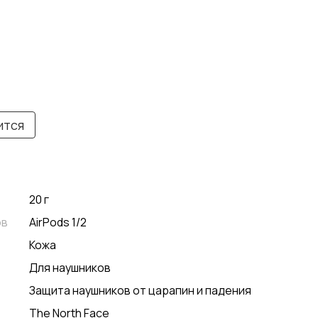
ится
20 г
ов
AirPods 1/2
Кожа
Для наушников
Защита наушников от царапин и падения
The North Face