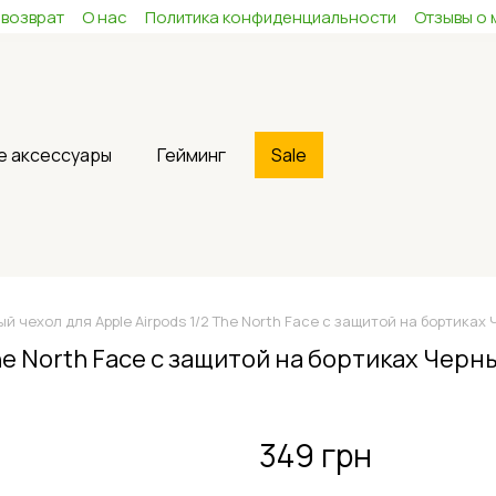
 возврат
О нас
Политика конфиденциальности
Отзывы о 
е аксессуары
Гейминг
Sale
й чехол для Apple Airpods 1/2 The North Face с защитой на бортиках
he North Face с защитой на бортиках Черн
349 грн