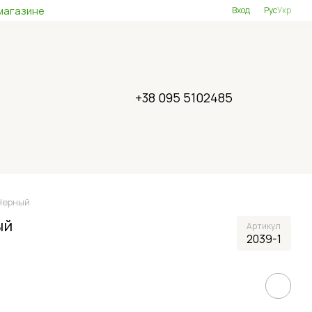
магазине
Вход
Рус
Укр
+38 095 5102485
 Черный
ый
Артикул
2039-1