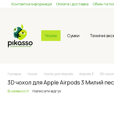
Контактна інформація
Оплата і доставка
Обмін та п
Перейти до основного контенту
Чохли
Сумки
Технічні ак
Головна
Чохли
Чохли для Airpods
Airpods 3
3D чохол
3D чохол для Apple Airpods 3 Милий пе
В наявності
Написати відгук