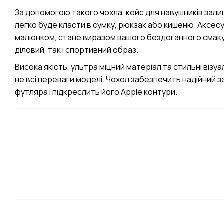
За допомогою такого чохла, кейс для навушників зали
легко буде класти в сумку, рюкзак або кишеню. Аксес
малюнком, стане виразом вашого бездоганного смаку
діловий, так і спортивний образ.
Висока якість, ультра міцний матеріал та стильні віз
не всі переваги моделі. Чохол забезпечить надійний 
футляра і підкреслить його Apple контури.