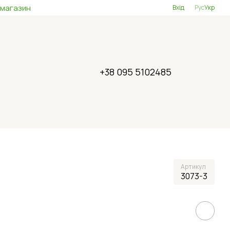
 магазин
Вхід
Рус
Укр
+38 095 5102485
Артикул
3073-3