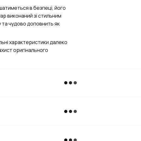
шатиметься в безпеці, його
уар виконаний зі стильним
 та чудово доповнить як
уальні характеристики далеко
захист оригінального