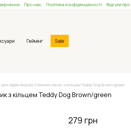
овернення
Про нас
Політика конфіденційності
Відгуки про
сесуари
Геймінг
Sale
 для Apple Airpods 3 Милий песик з кільцем Teddy Dog Brown/green
сик з кільцем Teddy Dog Brown/green
279 грн