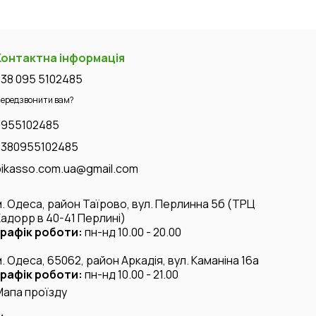
Контактна інформація
+38 095 5102485
ередзвонити вам?
0955102485
+380955102485
pikasso.com.ua@gmail.com
м. Одеса, район Таїрово, вул. Перлинна 5б (ТРЦ
Кадорр в 40-41 Перлині)
графік роботи:
пн-нд 10.00 - 20.00
м. Одеса, 65062, район Аркадія, вул. Каманіна 16а
графік роботи:
пн-нд 10.00 - 21.00
Мапа проїзду