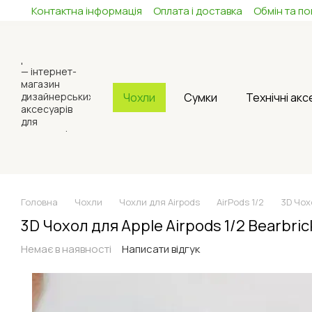
Контактна інформація
Оплата і доставка
Обмін та п
Перейти до основного контенту
Чохли
Сумки
Технічні ак
Головна
Чохли
Чохли для Airpods
AirPods 1/2
3D Чох
3D Чохол для Apple Airpods 1/2 Bearbri
Немає в наявності
Написати відгук