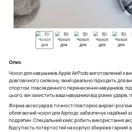
Опис
Чохол для навушників Apple AirPods виготовлений з ви
довговічного силікону, який ідеально підходить для в
спортом, повсякденного перенесення навушників, під 
цього, він захистить ваші навушники від різних ударів, 
Форма аксесуара в точності повторює вирізи і роз'єм
облягаючий чохол для Аірподс забезпечує надійний за
подряпин. Спеціальний кейс робить використання акс
Відсутність потертостей на корпусі збереже гарний зо