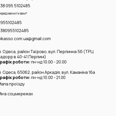
+38 095 5102485
ередзвонити вам?
0955102485
+380955102485
pikasso.com.ua@gmail.com
м. Одеса, район Таїрово, вул. Перлинна 5б (ТРЦ
Кадорр в 40-41 Перлині)
графік роботи:
пн-нд 10.00 - 20.00
м. Одеса, 65062, район Аркадія, вул. Каманіна 16а
графік роботи:
пн-нд 10.00 - 21.00
Мапа проїзду
Ми в соцмережах