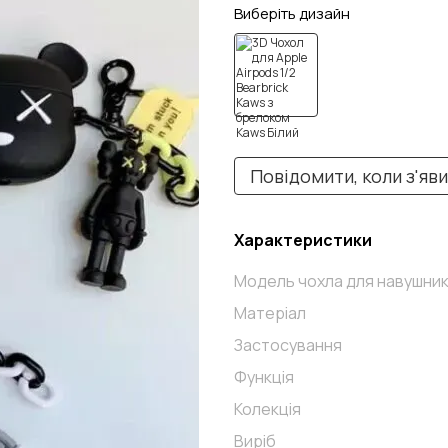
Виберіть дизайн
Повідомити, коли з'яв
Характеристики
Модель чохла для навушник
Матеріал
Застосування
Функція
Колекція
Виріб