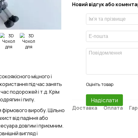
Новий відгук або комента
сокоякісного міцного і
икористання під час занять
Оцініть товар
час подорожей і т.д. Крім
подряпин і пилу.
Надіслати
Доставка
Оплата
Гар
и фірмового виробу. Щільно
хист від падіння або
есуара довгим і приємним.
внішній вигляд і