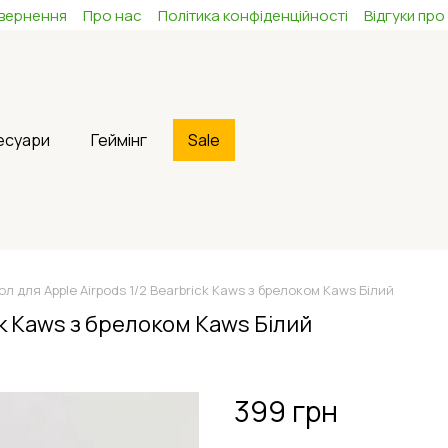
овернення
Про нас
Політика конфіденційності
Відгуки про
сесуари
Геймінг
Sale
ол для Apple Airpods 1/2 Bearbrick Kaws з брелоком Kaws Білий
ck Kaws з брелоком Kaws Білий
399 грн