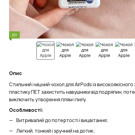
Хіт
Опис
Стильний і міцний чохол для AirPods із високоякісного
пластику ПЕТ захистить навушники від подряпин, поте
виключить утворення плям і пилу.
Особливості:
Витривалий до потертості і вицвітання;
Легкий, тонкий і зручний на дотик;