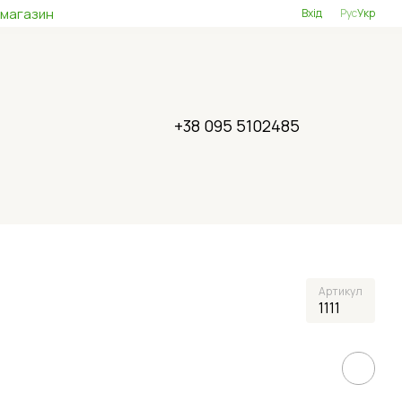
 магазин
Вхід
Рус
Укр
+38 095 5102485
Артикул
1111