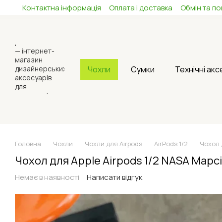
Контактна інформація
Оплата і доставка
Обмін та п
Перейти до основного контенту
Чохли
Сумки
Технічні ак
Головна
Чохли
Чохли для Airpods
AirPods 1/2
Чохол 
Чохол для Apple Airpods 1/2 NASA Марсі
Немає в наявності
Написати відгук