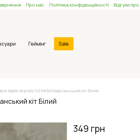
овернення
Про нас
Політика конфіденційності
Відгуки про
сесуари
Геймінг
Sale
для Apple Airpods 1/2 NASA Марсіанський кіт Білий
анський кіт Білий
349 грн