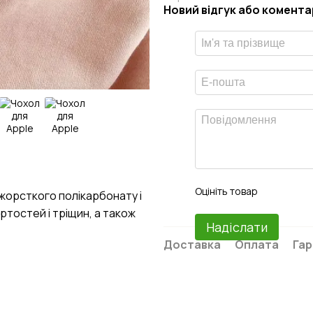
Новий відгук або комента
Оцініть товар
 жорсткого полікарбонату і
ртостей і тріщин, а також
Надіслати
Доставка
Оплата
Гар