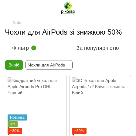
Sale
Чохли для AirPods зі знижкою 50%
Фільтр
За популярністю
1
Виріб
Чохли для AirPods
Новинка
Хіт
−30%
−50%