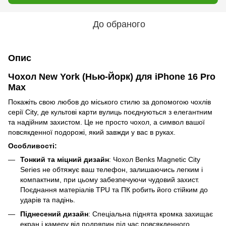
До обраного
Опис
Чохол New York (Нью-Йорк) для iPhone 16 Pro
Max
Покажіть свою любов до міського стилю за допомогою чохлів
серії City, де культові карти вулиць поєднуються з елегантним
та надійним захистом. Це не просто чохол, а символ вашої
повсякденної подорожі, який завжди у вас в руках.
Особливості:
Тонкий та міцний дизайн
: Чохол Benks Magnetic City
Series не обтяжує ваш телефон, залишаючись легким і
компактним, при цьому забезпечуючи чудовий захист.
Поєднання матеріалів TPU та ПК робить його стійким до
ударів та падінь.
Піднесений дизайн
: Спеціальна піднята кромка захищає
екран і камеру від подряпин під час повсякденного