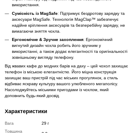
використання.
Сумісність із MagSafe
: Підтримує бездротову зарядку та
аксесуари MagSafe. Технологія MagClap™ забезпечує
надійне кріплення аксесуарів та безперебійну зарядку, не
вимагаючи зняття чохла.
Ергономічне & Зручне захоплення
: Ергономічний
вигнутий дизайн чохла робить його зручним у
використанні, а також додає елегантності та оригінальності
зовнішньому вигляду телефону.
Від жвавих кафе до модних барів на даху – цей чохол захищає
телефон із міською елегантністю. Його міцна конструкція
захищає ваш пристрій під час міських прогулянок, а стиль
відбиває яскраву культуру вашого улюбленого мегаполісу.
Насолоджуйтесь міськими пригодами із чохлом, який
доповнить будь-який досвід.
Характеристики
Вага
29 г
Товщина