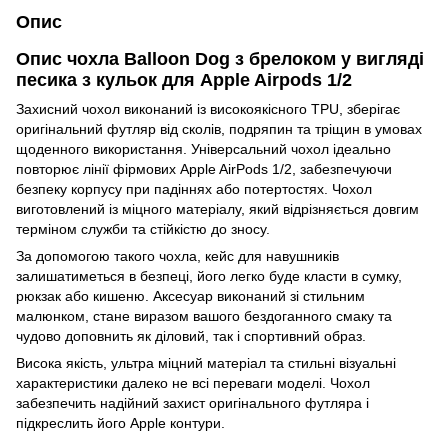
Опис
Опис чохла Balloon Dog з брелоком у вигляді
песика з кульок для Apple Airpods 1/2
Захисний чохол виконаний із високоякісного TPU, зберігає
оригінальний футляр від сколів, подряпин та тріщин в умовах
щоденного використання. Універсальний чохол ідеально
повторює лінії фірмових Apple AirPods 1/2, забезпечуючи
безпеку корпусу при падіннях або потертостях. Чохол
виготовлений із міцного матеріалу, який відрізняється довгим
терміном служби та стійкістю до зносу.
За допомогою такого чохла, кейс для навушників
залишатиметься в безпеці, його легко буде класти в сумку,
рюкзак або кишеню. Аксесуар виконаний зі стильним
малюнком, стане виразом вашого бездоганного смаку та
чудово доповнить як діловий, так і спортивний образ.
Висока якість, ультра міцний матеріал та стильні візуальні
характеристики далеко не всі переваги моделі. Чохол
забезпечить надійний захист оригінального футляра і
підкреслить його Apple контури.