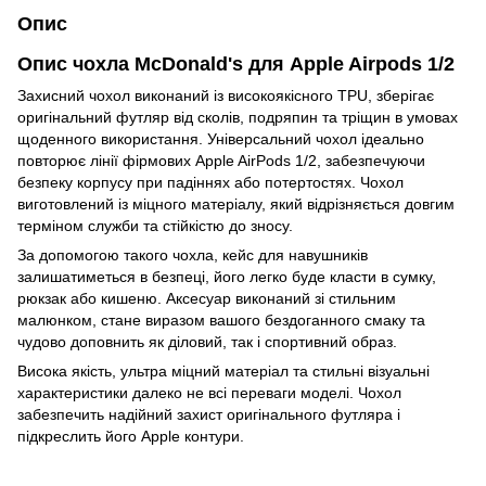
Опис
Опис чохла McDonald's для Apple Airpods 1/2
Захисний чохол виконаний із високоякісного TPU, зберігає
оригінальний футляр від сколів, подряпин та тріщин в умовах
щоденного використання. Універсальний чохол ідеально
повторює лінії фірмових Apple AirPods 1/2, забезпечуючи
безпеку корпусу при падіннях або потертостях. Чохол
виготовлений із міцного матеріалу, який відрізняється довгим
терміном служби та стійкістю до зносу.
За допомогою такого чохла, кейс для навушників
залишатиметься в безпеці, його легко буде класти в сумку,
рюкзак або кишеню. Аксесуар виконаний зі стильним
малюнком, стане виразом вашого бездоганного смаку та
чудово доповнить як діловий, так і спортивний образ.
Висока якість, ультра міцний матеріал та стильні візуальні
характеристики далеко не всі переваги моделі. Чохол
забезпечить надійний захист оригінального футляра і
підкреслить його Apple контури.