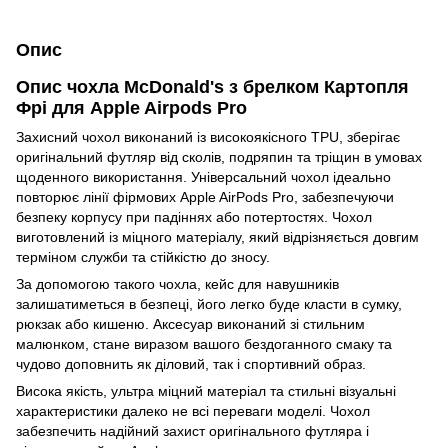
Опис
Опис чохла McDonald's з брелком Картопля
Фрі для Apple Airpods Pro
Захисний чохол виконаний із високоякісного TPU, зберігає
оригінальний футляр від сколів, подряпин та тріщин в умовах
щоденного використання. Універсальний чохол ідеально
повторює лінії фірмових Apple AirPods Pro, забезпечуючи
безпеку корпусу при падіннях або потертостях. Чохол
виготовлений із міцного матеріалу, який відрізняється довгим
терміном служби та стійкістю до зносу.
За допомогою такого чохла, кейс для навушників
залишатиметься в безпеці, його легко буде класти в сумку,
рюкзак або кишеню. Аксесуар виконаний зі стильним
малюнком, стане виразом вашого бездоганного смаку та
чудово доповнить як діловий, так і спортивний образ.
Висока якість, ультра міцний матеріал та стильні візуальні
характеристики далеко не всі переваги моделі. Чохол
забезпечить надійний захист оригінального футляра і