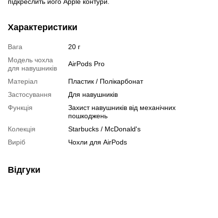
підкреслить його Apple контури.
Характеристики
Вага
20 г
Модель чохла
AirPods Pro
для навушників
Матеріал
Пластик / Полікарбонат
Застосування
Для навушників
Функція
Захист навушників від механічних
пошкоджень
Колекція
Starbucks / McDonald's
Виріб
Чохли для AirPods
Відгуки