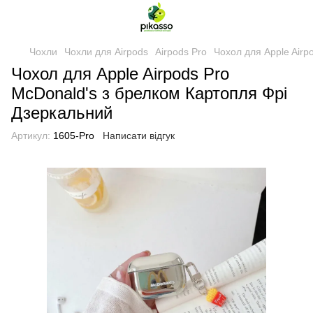
Чохли
Чохли для Airpods
Airpods Pro
Чохол для Apple Airp
Чохол для Apple Airpods Pro
McDonald's з брелком Картопля Фрі
Дзеркальний
Артикул:
1605-Pro
Написати відгук