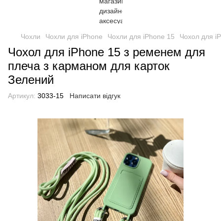
Чохли
Чохли для iPhone
Чохли для iPhone 15
Чохол для i
Чохол для iPhone 15 з ременем для
плеча з карманом для карток
Зелений
Артикул:
3033-15
Написати відгук