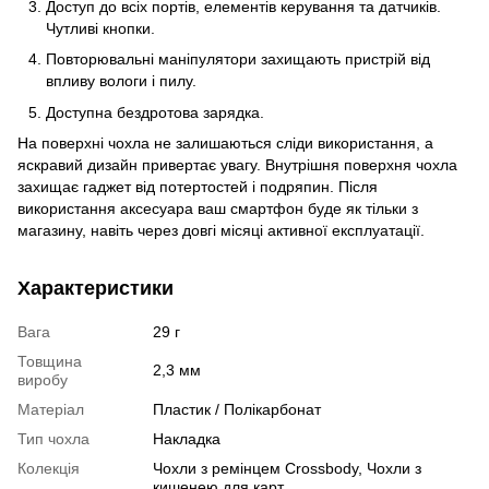
Доступ до всіх портів, елементів керування та датчиків.
Чутливі кнопки.
Повторювальні маніпулятори захищають пристрій від
впливу вологи і пилу.
Доступна бездротова зарядка.
На поверхні чохла не залишаються сліди використання, а
яскравий дизайн привертає увагу. Внутрішня поверхня чохла
захищає гаджет від потертостей і подряпин. Після
використання аксесуара ваш смартфон буде як тільки з
магазину, навіть через довгі місяці активної експлуатації.
Характеристики
Вага
29 г
Товщина
2,3 мм
виробу
Матеріал
Пластик / Полікарбонат
Тип чохла
Накладка
Колекція
Чохли з ремінцем Crossbody, Чохли з
кишенею для карт