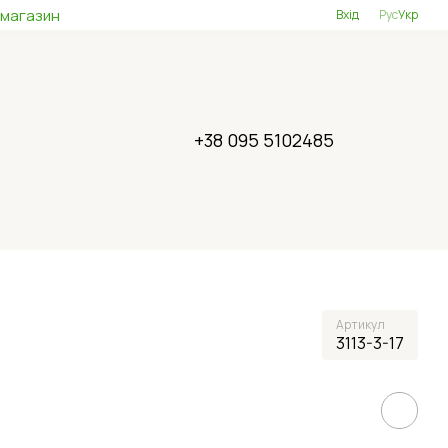
 магазин
Вхід
Рус
Укр
+38 095 5102485
Артикул
3113-3-17