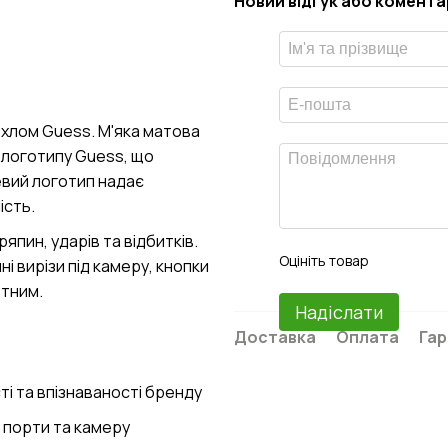
Новий відгук або комента
охлом Guess. М'яка матова
 логотипу Guess, що
вий логотип надає
ість.
япин, ударів та відбитків.
Оцініть товар
і вирізи під камеру, кнопки
тним.
Надіслати
Доставка
Оплата
Гар
і та впізнаваності бренду
, порти та камеру