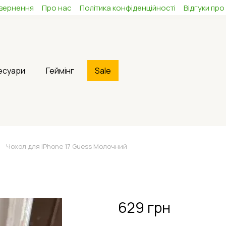
овернення
Про нас
Політика конфіденційності
Відгуки про
сесуари
Геймінг
Sale
Чохол для iPhone 17 Guess Молочний
629 грн