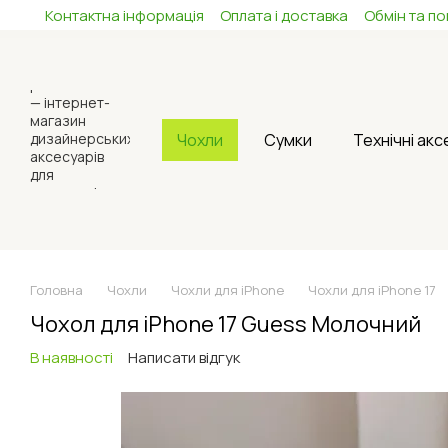
Контактна інформація
Оплата і доставка
Обмін та п
Перейти до основного контенту
Чохли
Сумки
Технічні ак
Головна
Чохли
Чохли для iPhone
Чохли для iPhone 17
Чохол для iPhone 17 Guess Молочний
В наявності
Написати відгук