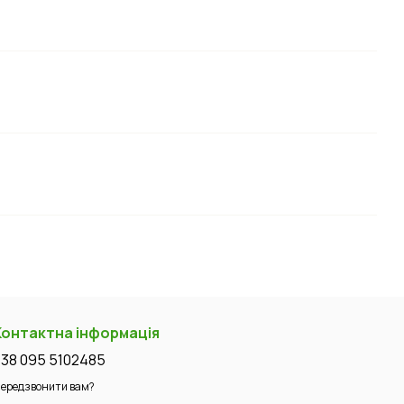
Контактна інформація
+38 095 5102485
ередзвонити вам?