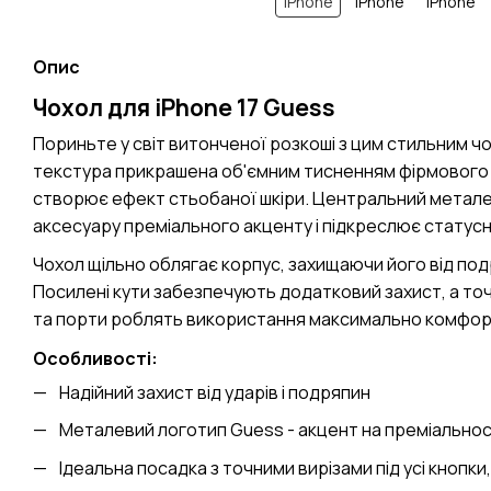
Опис
Чохол для iPhone 17 Guess
Пориньте у світ витонченої розкоші з цим стильним ч
текстура прикрашена об'ємним тисненням фірмового
створює ефект стьобаної шкіри. Центральний метале
аксесуару преміального акценту і підкреслює статусн
Чохол щільно облягає корпус, захищаючи його від подр
Посилені кути забезпечують додатковий захист, а точн
та порти роблять використання максимально комфор
Особливості:
Надійний захист від ударів і подряпин
Металевий логотип Guess - акцент на преміальност
Ідеальна посадка з точними вирізами під усі кнопки