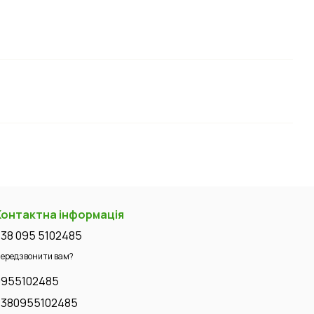
Контактна інформація
+38 095 5102485
ередзвонити вам?
0955102485
+380955102485