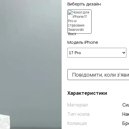
Виберіть дизайн
Модель iPhone
Повідомити, коли з'яв
Характеристики
Матеріал
Си
Тип чохла
На
Колекція
Бр