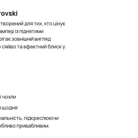
rovski
творений для тих, хто цінує
бампер із піднятими
ігає зовнішній вигляд
 сяйво та ефектний блиск у
і чохли
я щодня
ональність, підкреслюючи
собливо привабливим.