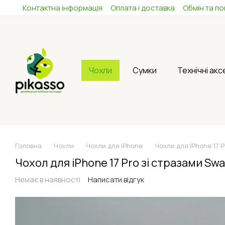
Контактна інформація
Оплата і доставка
Обмін та п
Перейти до основного контенту
Чохли
Сумки
Технічні ак
Головна
Чохли
Чохли для iPhone
Чохли для iPhone 17 P
Чохол для iPhone 17 Pro зі стразами Swa
Немає в наявності
Написати відгук