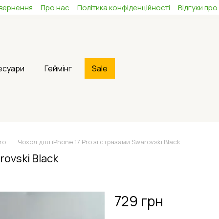
овернення
Про нас
Політика конфіденційності
Відгуки про
сесуари
Геймінг
Sale
ro
Чохол для iPhone 17 Pro зі стразами Swarovski Black
rovski Black
729 грн