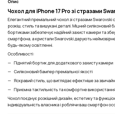
Опис
Чохол для iPhone 17 Pro зі стразами Swa
Елегантний преміальний чохол зі стразами Swarovski с
розкіш, стиль та вишукані деталі. Міцний силіконовий 
бортиками забезпечує надійний захист камери та збер
смартфона, а кристали Swarovski дарують неймовірне
будь-якому освітленні.
Особливості:
Піднятий бортик для додаткового захисту камери
Силіконовий бампер преміальної якості
Яскравий стиль, що виглядає ефектніше за звичайн
Приємна тактильність та комфортне використанн
Чохол поєднує розкішний дизайн, естетику та функці
індивідуальність власника і роблячи ваш смартфон о