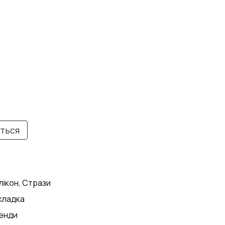
иться
лікон, Стрази
кладка
енди