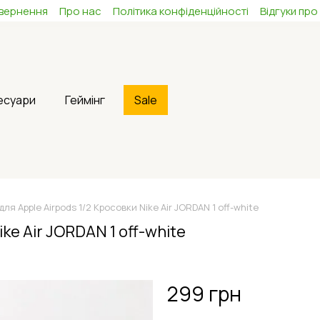
овернення
Про нас
Політика конфіденційності
Відгуки про
сесуари
Геймінг
Sale
ля Apple Airpods 1/2 Кросовки Nike Air JORDAN 1 off-white
ke Air JORDAN 1 off-white
299 грн