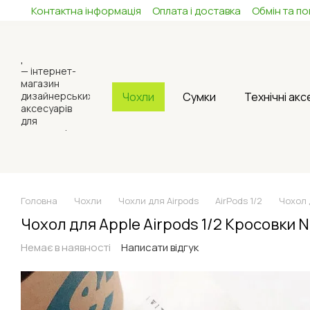
Контактна інформація
Оплата і доставка
Обмін та п
Перейти до основного контенту
Чохли
Сумки
Технічні ак
Головна
Чохли
Чохли для Airpods
AirPods 1/2
Чохол д
Чохол для Apple Airpods 1/2 Кросовки Ni
Немає в наявності
Написати відгук