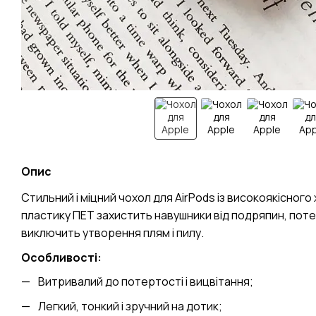
Опис
Стильний і міцний чохол для AirPods із високоякісного
пластику ПЕТ захистить навушники від подряпин, поте
виключить утворення плям і пилу.
Особливості:
Витривалий до потертості і вицвітання;
Легкий, тонкий і зручний на дотик;