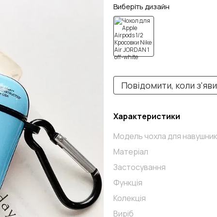
Виберіть дизайн
Повідомити, коли з'яв
Характеристики
Модель чохла для навушник
Матеріал
Застосування
Функція
Колекція
Виріб