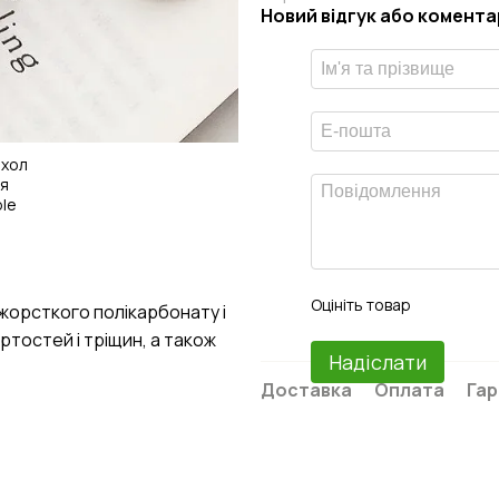
Новий відгук або комента
Оцініть товар
 жорсткого полікарбонату і
ртостей і тріщин, а також
Надіслати
Доставка
Оплата
Гар