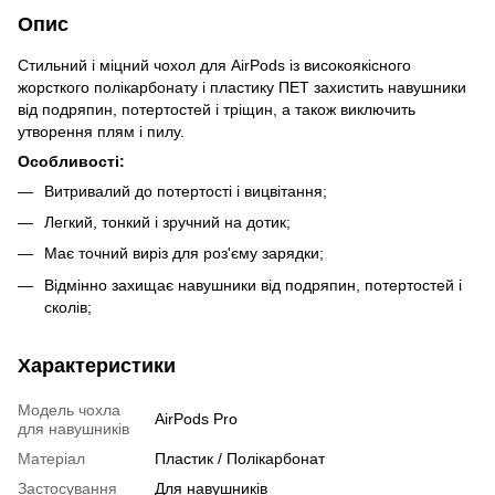
Опис
Стильний і міцний чохол для AirPods із високоякісного
жорсткого полікарбонату і пластику ПЕТ захистить навушники
від подряпин, потертостей і тріщин, а також виключить
утворення плям і пилу.
Особливості:
Витривалий до потертості і вицвітання;
Легкий, тонкий і зручний на дотик;
Має точний виріз для роз'єму зарядки;
Відмінно захищає навушники від подряпин, потертостей і
сколів;
Характеристики
Модель чохла
AirPods Pro
для навушників
Матеріал
Пластик / Полікарбонат
Застосування
Для навушників