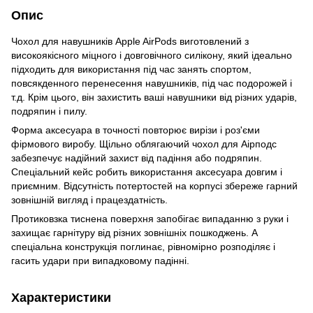
Опис
Чохол для навушників Apple AirPods виготовлений з
високоякісного міцного і довговічного силікону, який ідеально
підходить для використання під час занять спортом,
повсякденного перенесення навушників, під час подорожей і
т.д. Крім цього, він захистить ваші навушники від різних ударів,
подряпин і пилу.
Форма аксесуара в точності повторює вирізи і роз'єми
фірмового виробу. Щільно облягаючий чохол для Аірподс
забезпечує надійний захист від падіння або подряпин.
Спеціальний кейс робить використання аксесуара довгим і
приємним. Відсутність потертостей на корпусі збереже гарний
зовнішній вигляд і працездатність.
Протиковзка тиснена поверхня запобігає випаданню з руки і
захищає гарнітуру від різних зовнішніх пошкоджень. А
спеціальна конструкція поглинає, рівномірно розподіляє і
гасить удари при випадковому падінні.
Характеристики