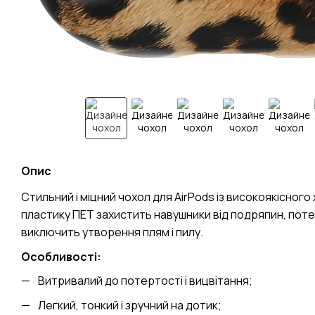
Опис
Стильний і міцний чохол для AirPods із високоякісного
пластику ПЕТ захистить навушники від подряпин, поте
виключить утворення плям і пилу.
Особливості:
Витривалий до потертості і вицвітання;
Легкий, тонкий і зручний на дотик;