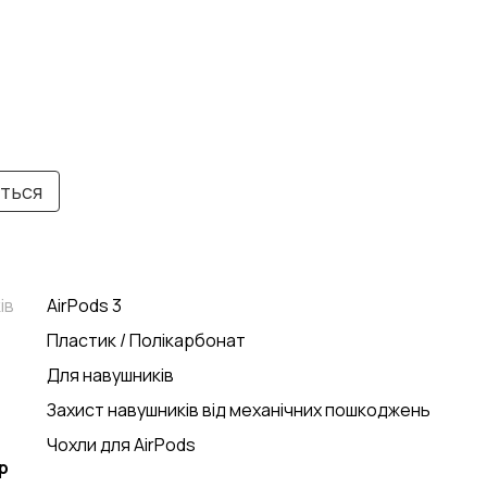
иться
ів
AirPods 3
Пластик / Полікарбонат
Для навушників
Захист навушників від механічних пошкоджень
Чохли для AirPods
р