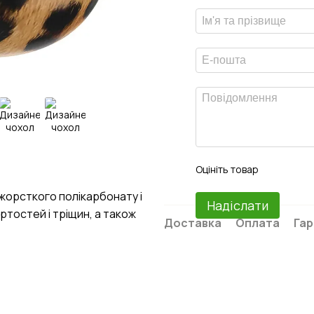
Оцініть товар
 жорсткого полікарбонату і
Надіслати
ртостей і тріщин, а також
Доставка
Оплата
Гар