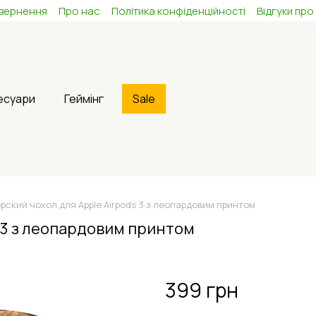
овернення
Про нас
Політика конфіденційності
Відгуки про
сесуари
Геймінг
Sale
ский чохол для Apple Airpods 3 з леопардовим принтом
 3 з леопардовим принтом
399 грн