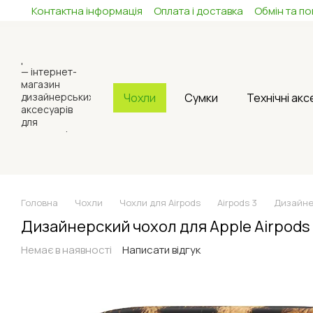
Контактна інформація
Оплата і доставка
Обмін та п
Перейти до основного контенту
Чохли
Сумки
Технічні ак
Головна
Чохли
Чохли для Airpods
Airpods 3
Дизайнер
Дизайнерский чохол для Apple Airpods
Немає в наявності
Написати відгук