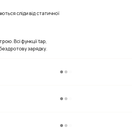
аються сліди від статичної
рою. Всі функції tap,
 бездротову зарядку.