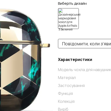
Виберіть дизайн
Повідомити, коли з'яв
Характеристики
Модель чохла для навушник
Матеріал
Застосування
Функція
Колекція
Виріб