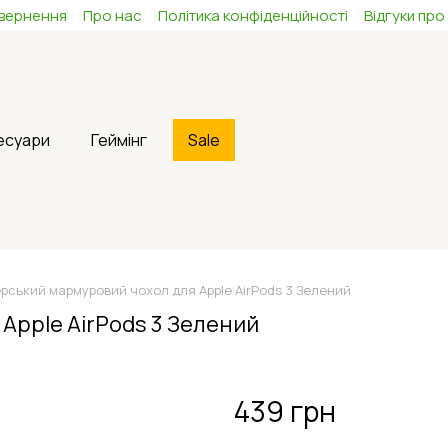
овернення
Про нас
Політика конфіденційності
Відгуки про
сесуари
Геймінг
Sale
рський мармуровий чохол для Apple AirPods 3 Зелений
Apple AirPods 3 Зелений
439 грн