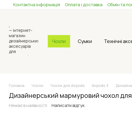
Контактна інформація
Оплата і доставка
Обмін та п
Перейти до основного контенту
Чохли
Сумки
Технічні ак
Головна
Чохли
Чохли для Airpods
Airpods 3
Дизайне
Дизайнерський мармуровий чохол для 
Немає в наявності
Написати відгук