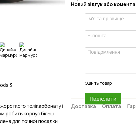
Новий відгук або комента
Оцініть товар
ods 3
Надіслати
жорсткого полікарбонату і
Доставка
Оплата
Гар
ом робить корпус більш
лена для точної посадки