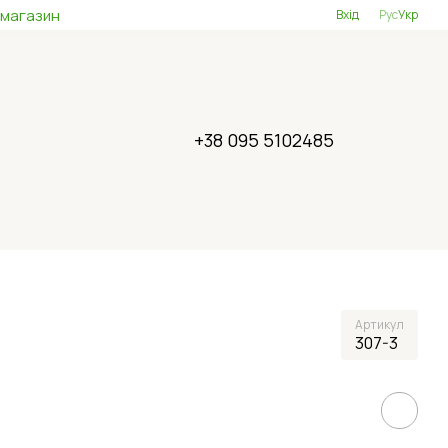
 магазин
Вхід
Рус
Укр
+38 095 5102485
Артикул
307-3