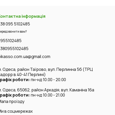
Контактна інформація
+38 095 5102485
ередзвонити вам?
0955102485
+380955102485
pikasso.com.ua@gmail.com
м. Одеса, район Таїрово, вул. Перлинна 5б (ТРЦ
Кадорр в 40-41 Перлині)
графік роботи:
пн-нд 10.00 - 20.00
м. Одеса, 65062, район Аркадія, вул. Каманіна 16а
графік роботи:
пн-нд 10.00 - 21.00
Мапа проїзду
Ми в соцмережах